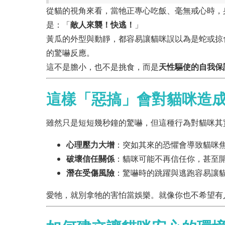
從貓的視角來看，當牠正專心吃飯、毫無戒心時，
是：「
敵人來襲！快逃！
」
黃瓜的外型與動靜，都容易讓貓咪誤以為是蛇或掠
的驚嚇反應。
這不是膽小，也不是挑食，而是
天性驅使的自我保
這樣「惡搞」會對貓咪造
雖然只是短短幾秒鐘的驚嚇，但這種行為對貓咪其
心理壓力大增
：突如其來的恐懼會導致貓咪
破壞信任關係
：貓咪可能不再信任你，甚至
潛在受傷風險
：驚嚇時的跳躍與逃跑容易讓
愛牠，就別拿牠的害怕當娛樂。就像你也不希望有