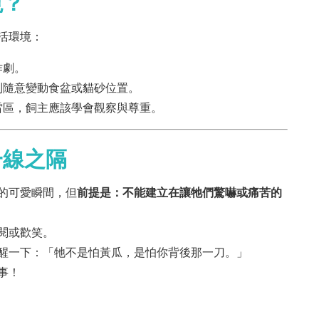
境？
活環境：
作劇。
別隨意變動食盆或貓砂位置。
雷區，飼主應該學會觀察與尊重。
一線之隔
的可愛瞬間，但
前提是：不能建立在讓牠們驚嚇或痛苦的
閱或歡笑。
醒一下：「牠不是怕黃瓜，是怕你背後那一刀。」
事！