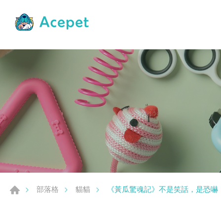
《黃瓜驚魂記》不是笑話，是恐嚇
部落格
貓貓