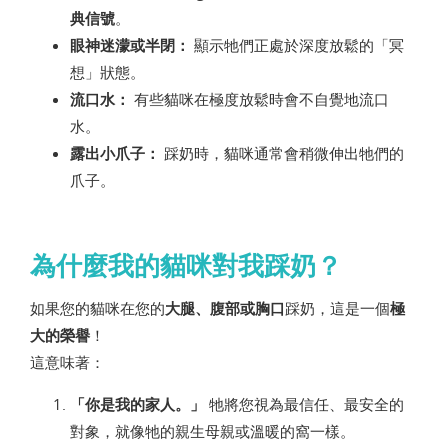
典信號
。
眼神迷濛或半閉：
顯示牠們正處於深度放鬆的「冥
想」狀態。
流口水：
有些貓咪在極度放鬆時會不自覺地流口
水。
露出小爪子：
踩奶時，貓咪通常會稍微伸出牠們的
爪子。
為什麼我的貓咪對我踩奶？
如果您的貓咪在您的
大腿、腹部或胸口
踩奶，這是一個
極
大的榮譽
！
這意味著：
「你是我的家人。」
牠將您視為最信任、最安全的
對象，就像牠的親生母親或溫暖的窩一樣。