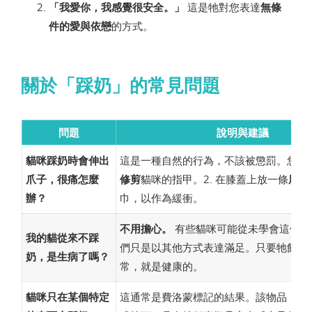
「我愛你，我感覺很安全。」
這是牠對您表達
無條
件的愛與依戀
的方式。
關於「踩奶」的常見問題
問題
說明與建議
貓咪踩奶時會伸出
這是一種自然的行為，不該被懲罰。您可以
爪子，很痛怎麼
修剪
貓咪的指甲。2. 在膝蓋上放一條
厚厚
辦？
巾，以作為緩衝。
不用擔心。
有些貓咪可能從未學會這個行
我的貓從來不踩
們只是以其他方式表達滿足。只要牠飲食
奶，是生病了嗎？
常，就是健康的。
貓咪只在某個特定
這通常是費洛蒙標記的結果。該物品（例