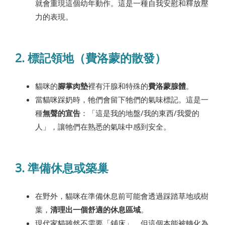
就會重現這個幼年動作。這是一種自我安慰和釋放壓
力的表現。
2. 標記領地（費洛蒙的散發）
貓咪的
腳掌肉墊
裡有汗腺和特殊的
費洛蒙腺體
。
當貓咪踩奶時，牠們會留下牠們的氣味標記。這是一
種
無聲的宣告
：「這是我的地盤/我的東西/我愛的
人」，讓牠們在熟悉的氣味中感到安全。
3. 準備休息或築巢
在野外，貓咪在準備休息前可能會透過踩踏草地或樹
葉，
清理出一個舒適的休息區域
。
現代家貓雖然不需要「鋪床」，但這個本能被轉化為