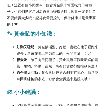
但！這裡有個小提醒⚠️：儘管黃金鼠非常愛吃向日葵種
子，但它們也容易因為過量而變得過胖，因此一定要注意
不要餵得太多哦！記得食量要控制，保持健康才是最重要
的！🍽
🐾 黃金鼠的小知識：
好動又聰明
：黃金鼠活潑、好動，喜歡在籠子裡跑來
跑去，還會在晚上開啟自己的「夜間冒險」！🌙
很愛吃
：除了向日葵種子，黃金鼠還喜歡吃新鮮的蔬
菜、果物、堅果，當然，所有的食物都要控制份量！
適合親近互動
：黃金鼠比較適合飼主有耐心、願意花
時間訓練牠的家庭，它們會變得越來越親人哦！
🐹 小小建議：
記得為黃金鼠準備乾淨、安靜、舒適的居住環境，並