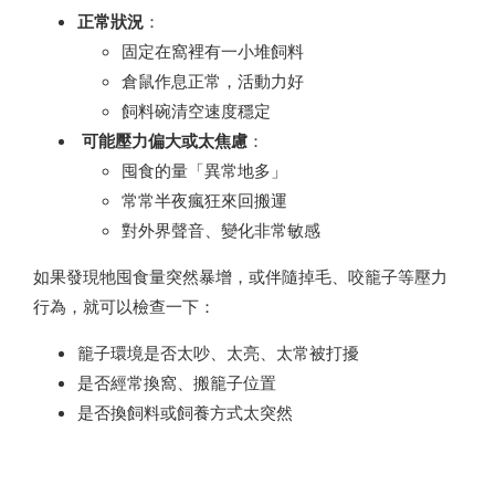
正常狀況
：
固定在窩裡有一小堆飼料
倉鼠作息正常，活動力好
飼料碗清空速度穩定
可能壓力偏大或太焦慮
：
囤食的量「異常地多」
常常半夜瘋狂來回搬運
對外界聲音、變化非常敏感
如果發現牠囤食量突然暴增，或伴隨掉毛、咬籠子等壓力
行為，就可以檢查一下：
籠子環境是否太吵、太亮、太常被打擾
是否經常換窩、搬籠子位置
是否換飼料或飼養方式太突然