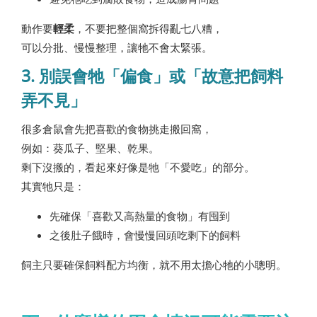
動作要
輕柔
，不要把整個窩拆得亂七八糟，
可以分批、慢慢整理，讓牠不會太緊張。
3. 別誤會牠「偏食」或「故意把飼料
弄不見」
很多倉鼠會先把喜歡的食物挑走搬回窩，
例如：葵瓜子、堅果、乾果。
剩下沒搬的，看起來好像是牠「不愛吃」的部分。
其實牠只是：
先確保「喜歡又高熱量的食物」有囤到
之後肚子餓時，會慢慢回頭吃剩下的飼料
飼主只要確保飼料配方均衡，就不用太擔心牠的小聰明。