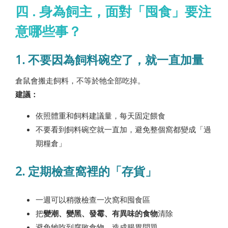
四 . 身為飼主，面對「囤食」要注
意哪些事？
1. 不要因為飼料碗空了，就一直加量
倉鼠會搬走飼料，不等於牠全部吃掉。
建議：
依照體重和飼料建議量，每天固定餵食
不要看到飼料碗空就一直加，避免整個窩都變成「過
期糧倉」
2. 定期檢查窩裡的「存貨」
一週可以稍微檢查一次窩和囤食區
把
變潮、變黑、發霉、有異味的食物
清除
避免牠吃到腐敗食物，造成腸胃問題