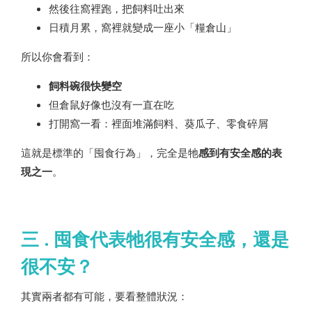
然後往窩裡跑，把飼料吐出來
日積月累，窩裡就變成一座小「糧倉山」
所以你會看到：
飼料碗很快變空
但倉鼠好像也沒有一直在吃
打開窩一看：裡面堆滿飼料、葵瓜子、零食碎屑
這就是標準的「囤食行為」，完全是牠
感到有安全感的表
現之一
。
三 . 囤食代表牠很有安全感，還是
很不安？
其實兩者都有可能，要看整體狀況：