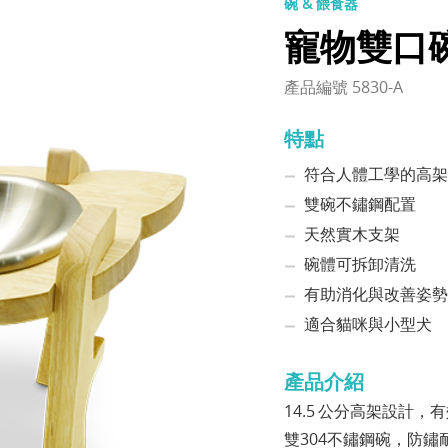
碗 & 餵食器
寵物雙口碗
產品編號 5830-A
特點
符合人體工學的高架
雙碗不鏽鋼配置
天然實木支架
碗體可拆卸清洗
有助消化與改善姿勢
適合貓咪與小型犬
產品介紹
14.5 公分高架設計
雙304不鏽鋼碗，防