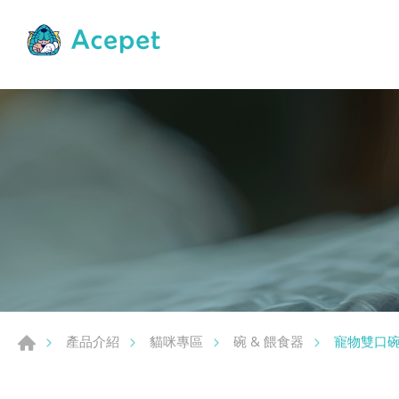
寵物雙口碗 
產品介紹
貓咪專區
碗 & 餵食器