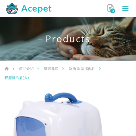
0
Products
產品介紹
貓咪專區
廁所 & 清潔配件
貓型舒活盆(大)