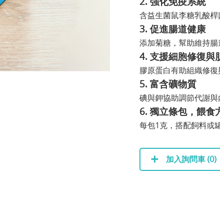
2. 強化免疫系統
含益生菌鼠李糖乳酸桿
3. 促進腸道健康
添加菊糖，幫助維持腸
4. 支援細胞修復
膠原蛋白有助組織修復
5. 富含礦物質
碘與鉀協助調節代謝與
6. 獨立條包，餵食
每包1克，搭配飼料或
加入詢問車 (
0
)