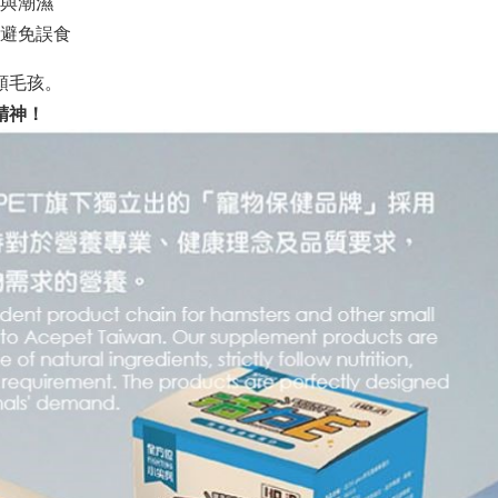
與潮濕
避免誤食
類毛孩。
精神！