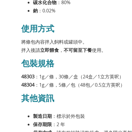
碳水化合物
：80%
鈉
：0.02%
使用方式
將條包內容拌入飼料或罐頭中。
拌入後請
立即餵食
，
不可留至下餐
使用。
包裝規格
48303
：1g／條，30條／盒（24盒／1立方英呎）
48304
：1g／條，5條／包（48包／0.5立方英呎）
其他資訊
製造日期
：標示於外包裝
保存期限
：2 年