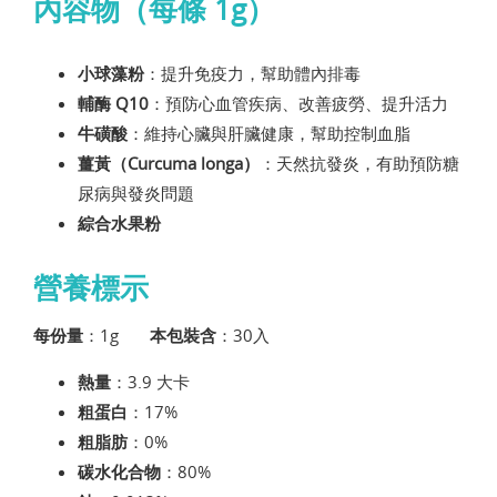
內容物（每條 1g）
小球藻粉
：提升免疫力，幫助體內排毒
輔酶 Q10
：預防心血管疾病、改善疲勞、提升活力
牛磺酸
：維持心臟與肝臟健康，幫助控制血脂
薑黃（Curcuma longa）
：天然抗發炎，有助預防糖
尿病與發炎問題
綜合水果粉
營養標示
每份量
：1g
本包裝含
：30入
熱量
：3.9 大卡
粗蛋白
：17%
粗脂肪
：0%
碳水化合物
：80%