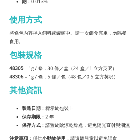
鈉
：0.013%
使用方式
將條包內容拌入飼料或罐頭中。請一次餵食完畢，勿隔餐
食用。
包裝規格
48305
– 1g / 條，30 條／盒（24 盒／1 立方英呎）
48306
– 1g / 條，5 條／包（48 包／0.5 立方英呎）
其他資訊
製造日期
：標示於包裝上
保存期限
：2 年
保存方式
：請置於陰涼乾燥處，避免陽光直射與潮濕
注意事項
：僅供
小動物使用
，請遠離兒童以避免誤食