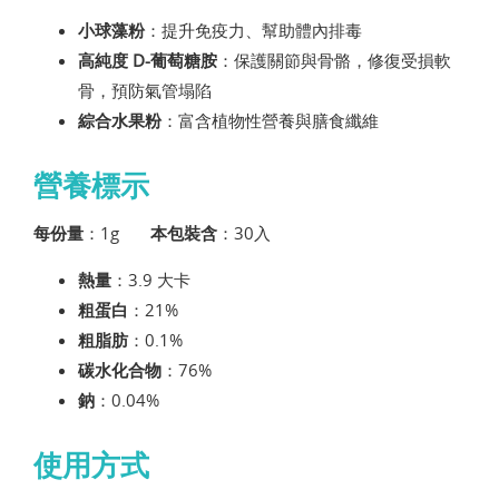
小球藻粉
：提升免疫力、幫助體內排毒
高純度 D-葡萄糖胺
：保護關節與骨骼，修復受損軟
骨，預防氣管塌陷
綜合水果粉
：富含植物性營養與膳食纖維
營養標示
每份量
：1g
本包裝含
：30入
熱量
：3.9 大卡
粗蛋白
：21%
粗脂肪
：0.1%
碳水化合物
：76%
鈉
：0.04%
使用方式