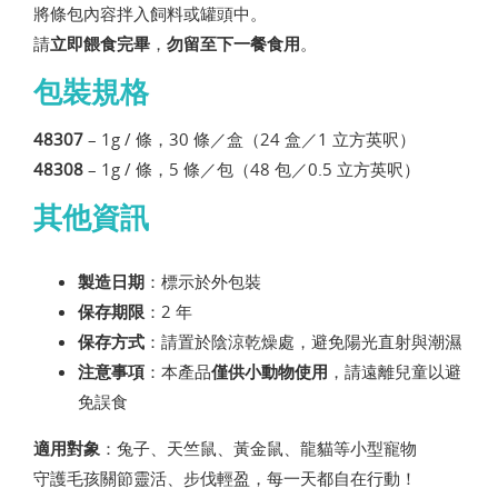
將條包內容拌入飼料或罐頭中。
請
立即餵食完畢
，
勿留至下一餐食用
。
包裝規格
48307
– 1g / 條，30 條／盒（24 盒／1 立方英呎）
48308
– 1g / 條，5 條／包（48 包／0.5 立方英呎）
其他資訊
製造日期
：標示於外包裝
保存期限
：2 年
保存方式
：請置於陰涼乾燥處，避免陽光直射與潮濕
注意事項
：本產品
僅供小動物使用
，請遠離兒童以避
免誤食
適用對象
：兔子、天竺鼠、黃金鼠、龍貓等小型寵物
守護毛孩關節靈活、步伐輕盈，每一天都自在行動！