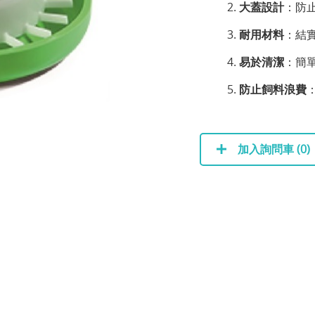
大蓋設計
：防
耐用材料
：結
易於清潔
：簡
防止飼料浪費
加入詢問車 (
0
)