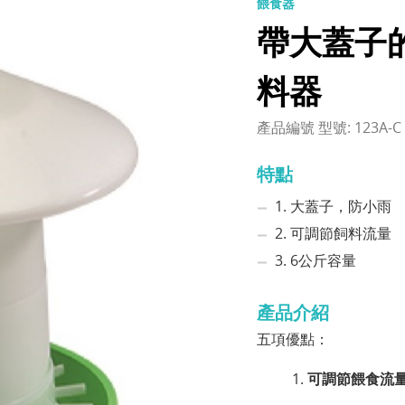
餵食器
帶大蓋子
料器
產品編號 型號: 123A-C
特點
1. 大蓋子，防小雨
2. 可調節飼料流量
3. 6公斤容量
產品介紹
五項優點：
可調節餵食流