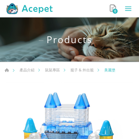
0
Products
美麗堡
產品介紹
鼠鼠專區
籠子 & 外出籠