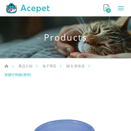
0
Products
產品介紹
兔子專區
碗 & 餵食器
塑膠中狗碗(透明)