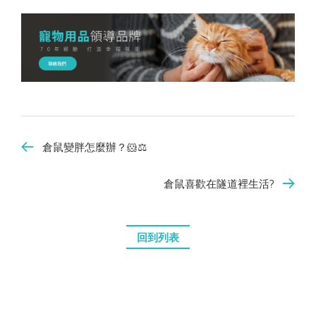
倉鼠變胖怎麼辦？🐹⚖️
倉鼠喜歡在隧道裡生活?
回到列表