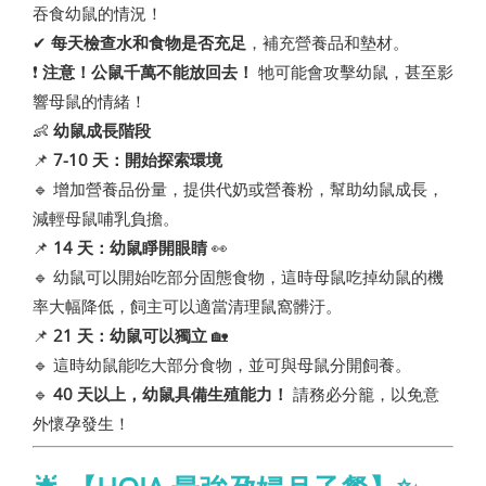
吞食幼鼠的情況！
✔
每天檢查水和食物是否充足
，補充營養品和墊材。
❗
注意！公鼠千萬不能放回去！
牠可能會攻擊幼鼠，甚至影
響母鼠的情緒！
👶
幼鼠成長階段
📌
7-10 天：開始探索環境
🔹 增加營養品份量，提供代奶或營養粉，幫助幼鼠成長，
減輕母鼠哺乳負擔。
📌
14 天：幼鼠睜開眼睛
👀
🔹 幼鼠可以開始吃部分固態食物，這時母鼠吃掉幼鼠的機
率大幅降低，飼主可以適當清理鼠窩髒汙。
📌
21 天：幼鼠可以獨立
🏡
🔹 這時幼鼠能吃大部分食物，並可與母鼠分開飼養。
🔹
40 天以上，幼鼠具備生殖能力！
請務必分籠，以免意
外懷孕發生！