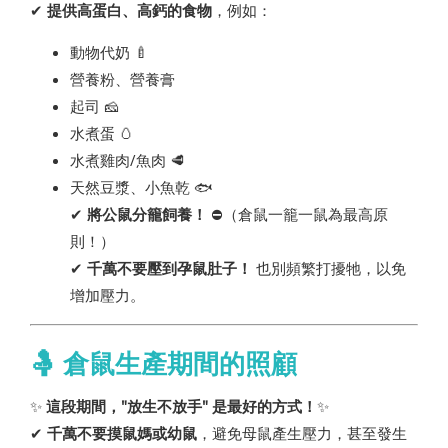
✔
提供高蛋白、高鈣的食物
，例如：
動物代奶 🍼
營養粉、營養膏
起司 🧀
水煮蛋 🥚
水煮雞肉/魚肉 🥩
天然豆漿、小魚乾 🐟
✔
將公鼠分籠飼養！
⛔（倉鼠一籠一鼠為最高原
則！）
✔
千萬不要壓到孕鼠肚子！
也別頻繁打擾牠，以免
增加壓力。
🤱 倉鼠生產期間的照顧
✨
這段期間，"放生不放手" 是最好的方式！
✨
✔
千萬不要摸鼠媽或幼鼠
，避免母鼠產生壓力，甚至發生