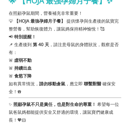
🌟 【HOJA 最強孕婦月子餐】✨
在照顧孕鼠期間，營養補充非常重要！
💡
【HOJA 最強孕婦月子餐】
提供懷孕與生產後的鼠寶完
整營養，幫助恢復體力，讓鼠媽保持精神愉悅！🥰
📢
特別提醒！
📌 生產後到
第 40 天
，請注意母鼠的身體狀況，觀察是否
有：
🚨
虛弱不動
🚨
持續出血
🚨
食慾下降
如有異常情況，
請勿移動倉鼠
，應立即
聯繫獸醫
確保安
全！☎️
✨
照顧孕鼠不只是責任，也是對生命的尊重！
希望每一位
鼠爸鼠媽都能提供安全又舒適的環境，讓鼠寶們健康成
長！💖🐹