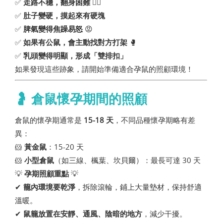
✅
走路不穩，翻身困難
🚶‍♂️
✅
肚子變硬，摸起來有硬塊
✅
脾氣變得焦躁易怒
😡
✅
如果有公鼠，會主動找對方打架
🥊
✅
乳頭變得明顯，形成「雙排扣」
如果發現這些跡象，請開始準備適合孕鼠的照顧環境！
🤰 倉鼠懷孕期間的照顧
倉鼠的懷孕期通常是
15-18 天
，不同品種懷孕期略有差
異：
🐹
黃金鼠
：15-20 天
🐹
小型倉鼠
（如三線、楓葉、坎貝爾）：最長可達 30 天
💡
孕期照顧重點
💡
✔
籠內環境要乾淨
，拆除滾輪，鋪上大量墊材，保持舒適
溫暖。
✔
鼠籠放置在安靜、通風、陰暗的地方
，減少干擾。