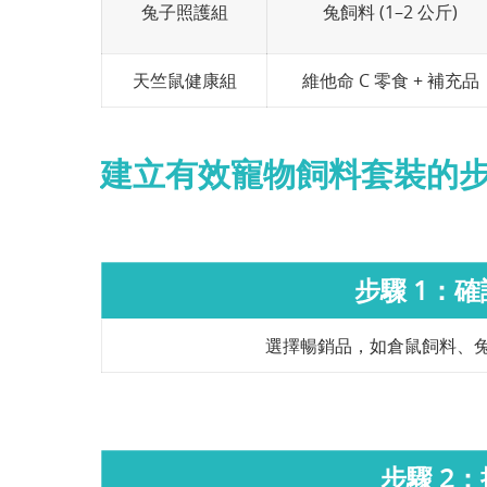
兔子照護組
兔飼料 (1–2 公斤)
天竺鼠健康組
維他命 C 零食 + 補充品
建立有效寵物飼料套裝的
步驟 1：
選擇暢銷品，如倉鼠飼料、
步驟 2