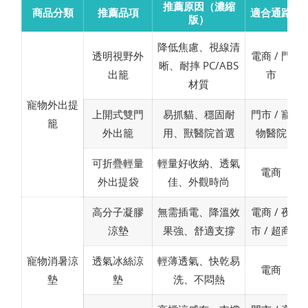
推薦原因（濃縮
商品分類
推薦品項
適合通路
版）
降低焦慮、視線清
透明視野外
電商 / 門
晰、耐摔 PC/ABS
出籠
市
材質
寵物外出提
上開式雙門
易抓貓、穩固耐
門市 / 寵
籠
外出籠
用、獸醫院首選
物醫院
可折疊輕量
輕量好收納、透氣
電商
外出提袋
佳、外觀時尚
高分子凝膠
無需插電、降溫效
電商 / 夜
涼墊
果強、舒適支撐
市 / 超商
寵物消暑涼
透氣冰絲涼
輕薄透氣、快乾易
電商
墊
墊
洗、不悶熱