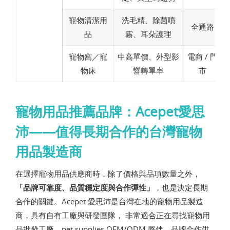
寵物清潔用
洗毛精、除菌噴
全通路
品
霧、耳朵護理
寵物窩／寵
中高單價、外型影
電商 / 門
物床
響轉單率
市
寵物用品推薦品牌：Acepet愛思
沛——值得長期合作的台灣寵物
用品製造商
在選擇寵物用品供應商時，除了價格與品項數量之外，
「品牌可靠度、品質穩定度與合作彈性」
，也是決定長期
合作的關鍵。Acepet 愛思沛是台灣在地的寵物用品製造
商，具有自有工廠與研發團隊， 非常適合正在尋找寵物用
品批發工廠、pet supplies OEM/ODM 夥伴、品牌合作供