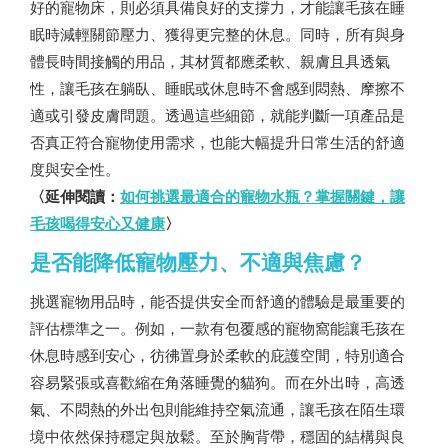
好的寵物床，則必須具備良好的支撐力，才能讓毛孩在睡
眠時減輕關節壓力、獲得更完整的休息。同時，所有與身
體長時間接觸的用品，其材質都應柔軟、親膚且具透氣
性，讓毛孩在躺臥、睡眠或休息時不會感到悶熱、摩擦不
適或引發皮膚問題。透過這些細節，就能判斷一項產品是
否真正符合寵物使用需求，也能大幅提升日常生活的舒適
度與安全性。
〈延伸閱讀：
如何挑選最適合的寵物水瓶？掌握關鍵，讓
毛孩喝得安心又健康
〉
是否能降低寵物壓力、不適與焦慮？
挑選寵物用品時，能否提供安全而舒適的體驗是最重要的
評估標準之一。例如，一款有包覆感的寵物窩能讓毛孩在
休息時感到安心，彷彿置身於柔軟的庇護空間，特別適合
容易緊張或喜歡縮在角落睡覺的貓狗。而在外出時，高透
氣、不悶熱的外出包則能維持空氣流通，讓毛孩在陌生環
境中依然保持穩定與放鬆。至於胸背帶，穩固的結構與良