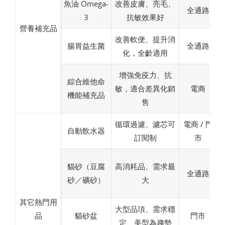
魚油 Omega-
改善皮膚、亮毛、
全通路
3
抗敏效果好
營養補充品
改善軟便、提升消
腸胃益生菌
全通路
化，全齡適用
增強免疫力、抗
綜合維他命
敏，適合差異化銷
電商
機能補充品
售
循環過濾、濾芯可
電商 / 門
自動飲水器
訂閱制
市
貓砂（豆腐
高消耗品、需求最
全通路
砂／礦砂）
大
其它熱門用
大型品項、需求穩
品
貓砂盆
門市
定、美型為趨勢