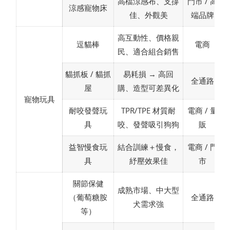
高檔涼感布、支撐
門市 / 高
涼感寵物床
佳、外觀美
端品牌
高互動性、價格親
逗貓棒
電商
民、適合組合銷售
貓抓板 / 貓抓
易耗損 → 高回
全通路
屋
購、造型可差異化
寵物玩具
耐咬發聲玩
TPR/TPE 材質耐
電商 / 量
具
咬、發聲吸引狗狗
販
益智慢食玩
結合訓練＋慢食，
電商 / 門
具
紓壓效果佳
市
關節保健
成熟市場、中大型
（葡萄糖胺
全通路
犬需求強
等）