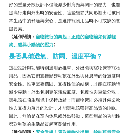
好的重量分散設計不僅能減少對肩頸與胸部的壓力，也能
提高行走與外出時的安全性。這些細節共同形塑出毛孩日
常生活中的舒適與安心，是選擇寵物用品時不可或缺的關
鍵要素。
〈延伸閱讀：
寵物旅行的興起：正確的寵物籠如何減輕
狗、貓與小動物的壓力
〉
是否具備透氣、防悶、溫度平衡？
這些設計與功能特別適用於推車、外出包與寵物床等寵物
用品，因為它們直接影響毛孩在外出與休息時的舒適度與
安全性。推車需要穩固、支撐性佳的結構，才能在移動時
減少晃動；外出包則更依賴透氣度、包覆性與重量分散，
讓毛孩在陌生環境中保持放鬆；而寵物床則必須具備柔軟
性與支撐力兼具的設計，才能讓毛孩獲得高品質的睡眠。
因此，無論是在室內休息或外出移動，這些用品的功能性
都對毛孩的生活品質起著關鍵作用。
〈延伸閱讀：
安全升級！選對寵物外出籠，給毛孩最安全